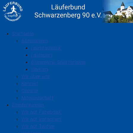
Startseite
Abteilungen
Leichtathletik
Laufsport
Allgemeine Sportgruppe
Walking
Wir über uns
Kontakt
Chronik
Mitgliedschaft
Empfehlungen
Wir auf Facebook
Wir auf Instagram
Wir auf Twitter