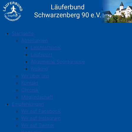
Startseite
Abteilungen
Leichtathletik
Laufsport
Allgemeine Sportgruppe
Walking
Wir über uns
Kontakt
Chronik
Mitgliedschaft
Empfehlungen
Wir auf Facebook
Wir auf Instagram
Wir auf Twitter