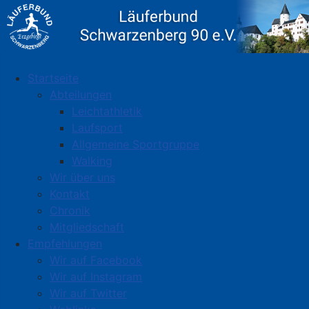
Startseite
Abteilungen
Leichtathletik
Laufsport
Allgemeine Sportgruppe
Walking
Wir über uns
Kontakt
Chronik
Mitgliedschaft
Empfehlungen
Wir auf Facebook
Wir auf Instagram
Wir auf Twitter