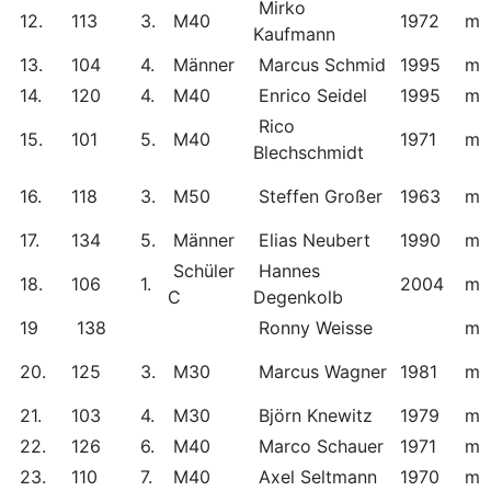
Mirko
12.
113
3.
M40
1972
m
Kaufmann
13.
104
4.
Männer
Marcus Schmid
1995
m
14.
120
4.
M40
Enrico Seidel
1995
m
Rico
15.
101
5.
M40
1971
m
Blechschmidt
16.
118
3.
M50
Steffen Großer
1963
m
17.
134
5.
Männer
Elias Neubert
1990
m
Schüler
Hannes
18.
106
1.
2004
m
C
Degenkolb
19
138
Ronny Weisse
m
20.
125
3.
M30
Marcus Wagner
1981
m
21.
103
4.
M30
Björn Knewitz
1979
m
22.
126
6.
M40
Marco Schauer
1971
m
23.
110
7.
M40
Axel Seltmann
1970
m