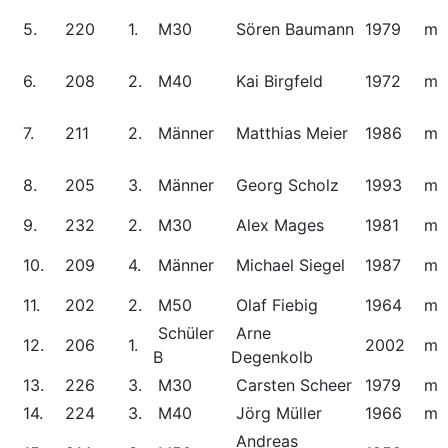
5.
220
1.
M30
Sören Baumann
1979
m
6.
208
2.
M40
Kai Birgfeld
1972
m
7.
211
2.
Männer
Matthias Meier
1986
m
8.
205
3.
Männer
Georg Scholz
1993
m
9.
232
2.
M30
Alex Mages
1981
m
10.
209
4.
Männer
Michael Siegel
1987
m
11.
202
2.
M50
Olaf Fiebig
1964
m
Schüler
Arne
12.
206
1.
2002
m
B
Degenkolb
13.
226
3.
M30
Carsten Scheer
1979
m
14.
224
3.
M40
Jörg Müller
1966
m
Andreas