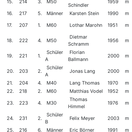
15.
214
3.
M50
1959
m
Schindler
16.
217
5.
Männer
Karsten Stein
1990
m
17.
207
1.
M60
Lothar Marohn
1951
m
Dietmar
18.
222
4.
M50
1956
m
Schramm
Schüler
Florian
19.
221
1.
2000
m
A
Ballmann
Schüler
20.
203
2.
Jonas Lang
2000
m
A
21.
204
4.
M40
Lang Thomas
1970
m
22.
218
2.
M60
Matthias Vodel
1952
m
Thomas
23.
223
4.
M30
1976
m
Himmel
Schüler
24.
231
2.
Felix Meyer
2003
m
B
25.
216
6.
Männer
Eric Börner
1991
m