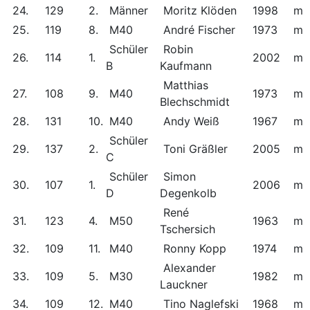
24.
129
2.
Männer
Moritz Klöden
1998
m
25.
119
8.
M40
André Fischer
1973
m
Schüler
Robin
26.
114
1.
2002
m
B
Kaufmann
Matthias
27.
108
9.
M40
1973
m
Blechschmidt
28.
131
10.
M40
Andy Weiß
1967
m
Schüler
29.
137
2.
Toni Gräßler
2005
m
C
Schüler
Simon
30.
107
1.
2006
m
D
Degenkolb
René
31.
123
4.
M50
1963
m
Tschersich
32.
109
11.
M40
Ronny Kopp
1974
m
Alexander
33.
109
5.
M30
1982
m
Lauckner
34.
109
12.
M40
Tino Naglefski
1968
m