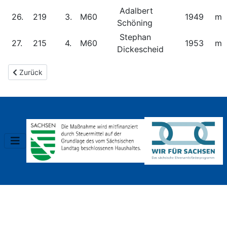
Adalbert
26.
219
3.
M60
1949
m
Schöning
Stephan
27.
215
4.
M60
1953
m
Dickescheid
Vorheriger Beitrag: Ergebnisse 2016
Zurück