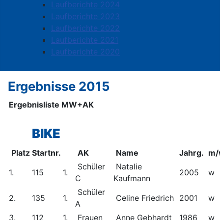
Laufberichte 2024
Laufberichte 2023
Laufberichte 2022
Laufberichte 2021
Laufberichte 2020
Ergebnisse 2015
Ergebnisliste MW+AK
BIKE
Platz
Startnr.
AK
Name
Jahrg.
m/
Schüler
Natalie
1.
115
1.
2005
w
C
Kaufmann
Schüler
2.
135
1.
Celine Friedrich
2001
w
A
3.
112
1.
Frauen
Anne Gebhardt
1986
w