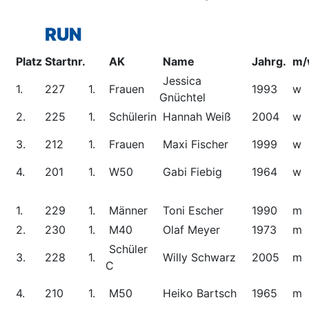
RUN
Platz
Startnr.
AK
Name
Jahrg.
m/
Jessica
1.
227
1.
Frauen
1993
w
Gnüchtel
2.
225
1.
Schülerin
Hannah Weiß
2004
w
3.
212
1.
Frauen
Maxi Fischer
1999
w
4.
201
1.
W50
Gabi Fiebig
1964
w
1.
229
1.
Männer
Toni Escher
1990
m
2.
230
1.
M40
Olaf Meyer
1973
m
Schüler
3.
228
1.
Willy Schwarz
2005
m
C
4.
210
1.
M50
Heiko Bartsch
1965
m