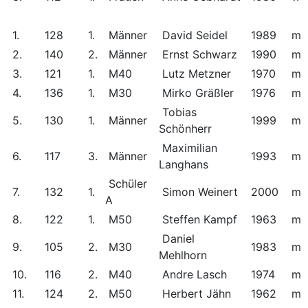
1.
128
1.
Männer
David Seidel
1989
m
2.
140
2.
Männer
Ernst Schwarz
1990
m
3.
121
1.
M40
Lutz Metzner
1970
m
4.
136
1.
M30
Mirko Gräßler
1976
m
Tobias
5.
130
1.
Männer
1999
m
Schönherr
Maximilian
6.
117
3.
Männer
1993
m
Langhans
Schüler
7.
132
1.
Simon Weinert
2000
m
A
8.
122
1.
M50
Steffen Kampf
1963
m
Daniel
9.
105
2.
M30
1983
m
Mehlhorn
10.
116
2.
M40
Andre Lasch
1974
m
11.
124
2.
M50
Herbert Jähn
1962
m