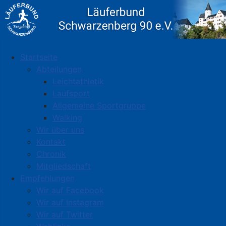
Startseite
Abteilungen
Leichtathletik
Laufsport
Allgemeine Sportgruppe
Walking
Wir über uns
Kontakt
Chronik
Mitgliedschaft
Empfehlungen
Wir auf Facebook
Wir auf Instagram
Wir auf Twitter