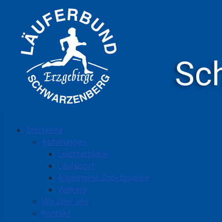
Startseite
Abteilungen
Leichtathletik
Laufsport
Allgemeine Sportgruppe
Walking
Wir über uns
Kontakt